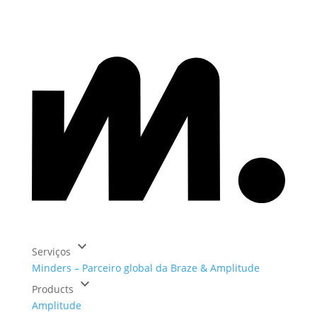
keyboard_arrow_down
Serviços
Minders – Parceiro global da Braze & Amplitude
keyboard_arrow_down
Products
Amplitude