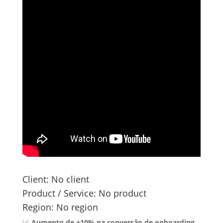
Client:
No client
Product / Service:
No product
Region:
No region
📈
Aumento de +10% na conversão de onboarding