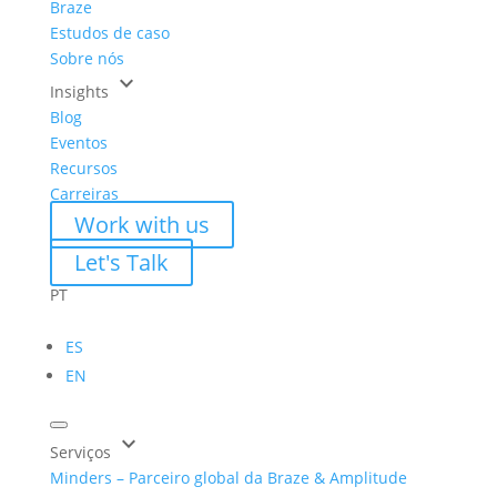
Braze
Estudos de caso
Sobre nós
keyboard_arrow_down
Insights
Blog
Eventos
Recursos
Carreiras
Work with us
Let's Talk
PT
ES
EN
keyboard_arrow_down
Serviços
Minders – Parceiro global da Braze & Amplitude