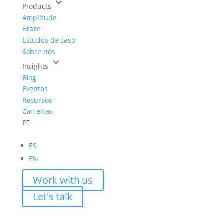
keyboard_arrow_down
Products
Amplitude
Braze
Estudos de caso
Sobre nós
keyboard_arrow_down
Insights
Blog
Eventos
Recursos
Carreiras
PT
ES
EN
Work with us
Let's talk