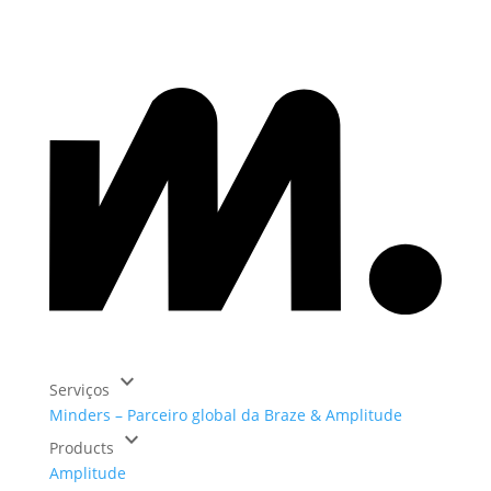
keyboard_arrow_down
Serviços
Minders – Parceiro global da Braze & Amplitude
keyboard_arrow_down
Products
Amplitude