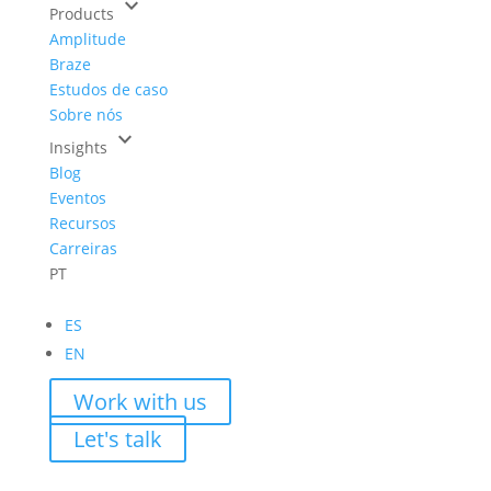
keyboard_arrow_down
Products
Amplitude
Braze
Estudos de caso
Sobre nós
keyboard_arrow_down
Insights
Blog
Eventos
Recursos
Carreiras
PT
ES
EN
Work with us
Let's talk