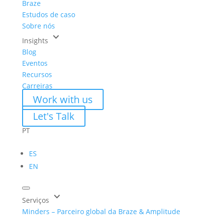
Braze
Estudos de caso
Sobre nós
keyboard_arrow_down
Insights
Blog
Eventos
Recursos
Carreiras
Work with us
Let's Talk
PT
ES
EN
keyboard_arrow_down
Serviços
Minders – Parceiro global da Braze & Amplitude