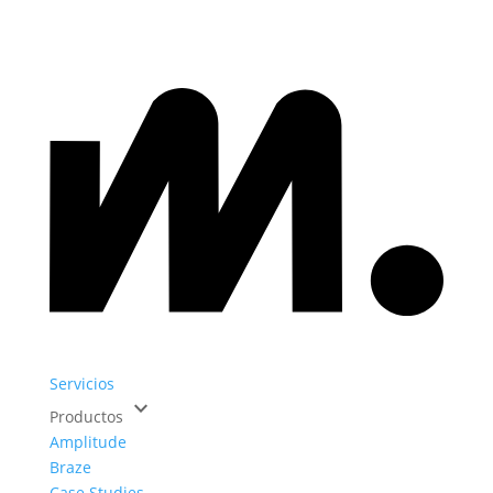
Servicios
keyboard_arrow_down
Productos
Amplitude
Braze
Case Studies