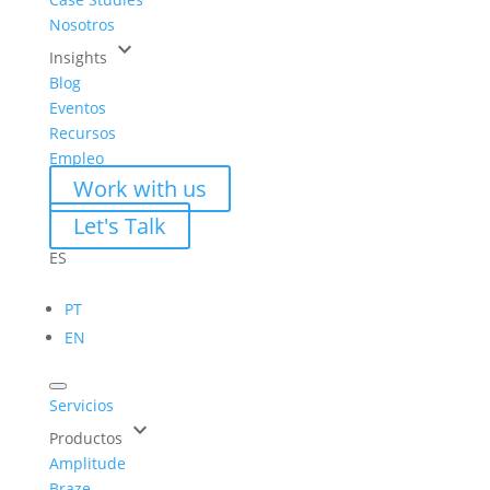
Nosotros
keyboard_arrow_down
Insights
Blog
Eventos
Recursos
Empleo
Work with us
Let's Talk
ES
PT
EN
Servicios
keyboard_arrow_down
Productos
Amplitude
Braze