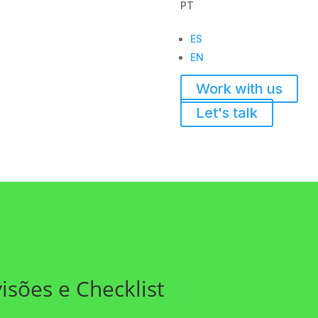
PT
ES
EN
Work with us
Let's talk
isões e Checklist