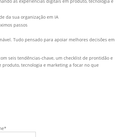
ando as experiências digitais em produto, tecnologia e
ade da sua organização em IA
óximos passos
onável. Tudo pensado para apoiar melhores decisões em
om seis tendências-chave, um checklist de prontidão e
de produto, tecnologia e marketing a focar no que
me
*