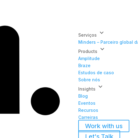
keyboard_arrow_down
Serviços
Minders – Parceiro global 
keyboard_arrow_down
Products
Amplitude
Braze
Estudos de caso
Sobre nós
keyboard_arrow_down
Insights
Blog
Eventos
Recursos
Carreiras
Work with us
Let's Talk