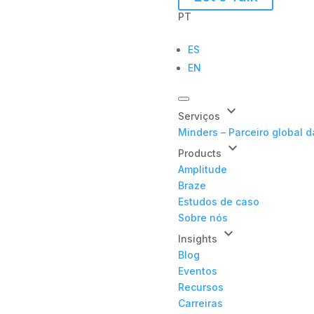
PT
ES
EN
keyboard_arrow_down
Serviços
Minders – Parceiro global 
keyboard_arrow_down
Products
Amplitude
Braze
Estudos de caso
Sobre nós
keyboard_arrow_down
Insights
Blog
Eventos
Recursos
Carreiras