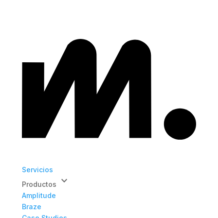
Servicios
keyboard_arrow_down
Productos
Amplitude
Braze
Case Studies