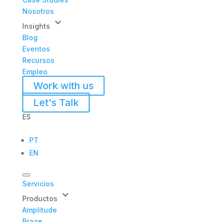
Nosotros
keyboard_arrow_down
Insights
Blog
Eventos
Recursos
Empleo
Work with us
Let's Talk
ES
PT
EN
Servicios
keyboard_arrow_down
Productos
Amplitude
Braze