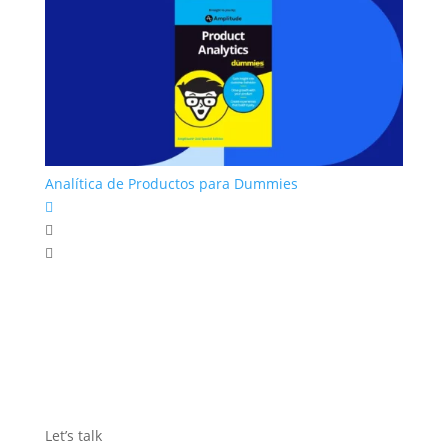
Analítica de Productos para Dummies



Let’s talk