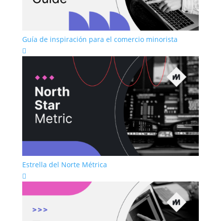
Guía de inspiración para el comercio minorista

Estrella del Norte Métrica
