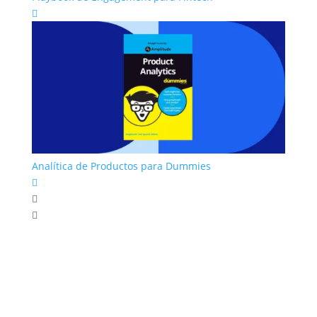

Analítica de Productos para Dummies


