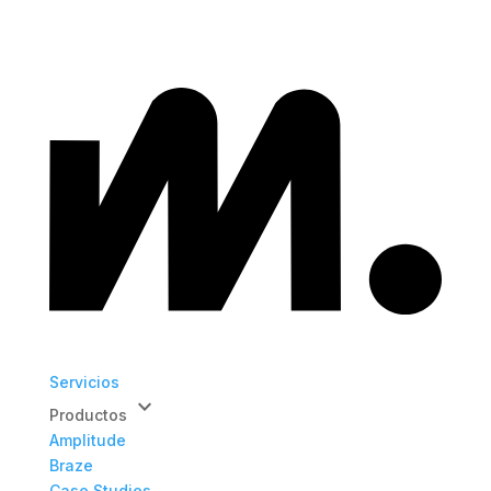
Servicios
keyboard_arrow_down
Productos
Amplitude
Braze
Case Studies