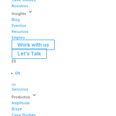
Nosotros
keyboard_arrow_down
Insights
Blog
Eventos
Recursos
Empleo
Work with us
Let's Talk
ES
EN
Servicios
keyboard_arrow_down
Productos
Amplitude
Braze
Case Studies