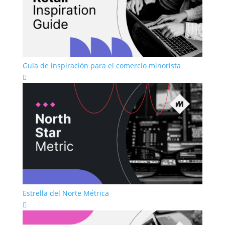
Guía de inspiración para el comercio minorista

Estrella del Norte Métrica
