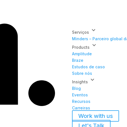
keyboard_arrow_down
Serviços
Minders – Parceiro global 
keyboard_arrow_down
Products
Amplitude
Braze
Estudos de caso
Sobre nós
keyboard_arrow_down
Insights
Blog
Eventos
Recursos
Carreiras
Work with us
Let's Talk