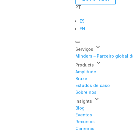
PT
ES
EN
keyboard_arrow_down
Serviços
Minders – Parceiro global 
keyboard_arrow_down
Products
Amplitude
Braze
Estudos de caso
Sobre nós
keyboard_arrow_down
Insights
Blog
Eventos
Recursos
Carreiras