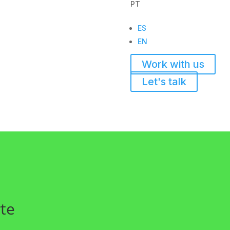
PT
ES
EN
Work with us
Let's talk
rte