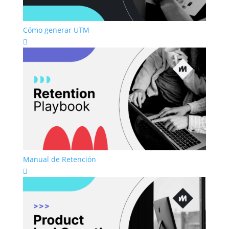
Cómo generar UTM

Manual de Retención
