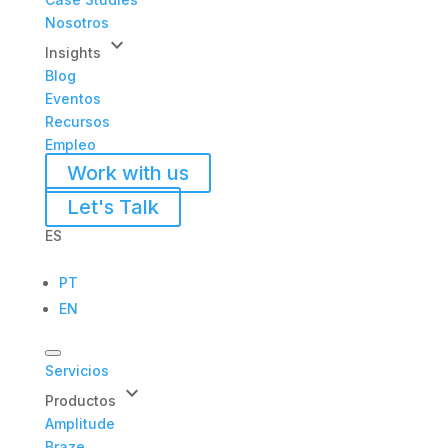
Nosotros
keyboard_arrow_down
Insights
Blog
Eventos
Recursos
Empleo
Work with us
Let's Talk
ES
PT
EN
Servicios
keyboard_arrow_down
Productos
Amplitude
Braze