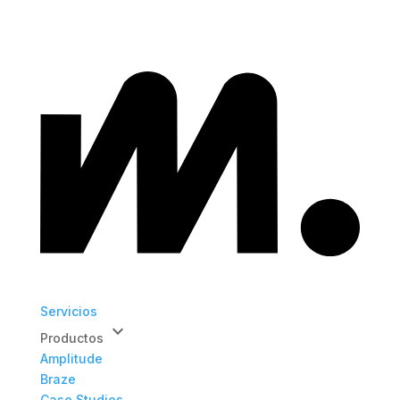
Servicios
keyboard_arrow_down
Productos
Amplitude
Braze
Case Studies