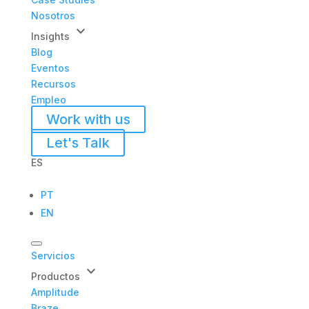
Nosotros
keyboard_arrow_down
Insights
Blog
Eventos
Recursos
Empleo
Work with us
Let's Talk
ES
PT
EN
Servicios
keyboard_arrow_down
Productos
Amplitude
Braze