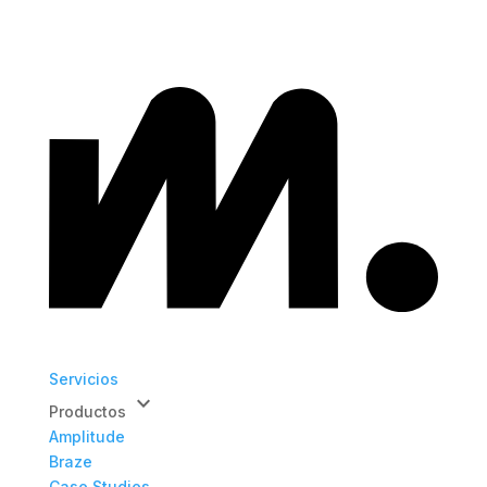
Servicios
keyboard_arrow_down
Productos
Amplitude
Braze
Case Studies