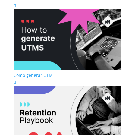

Cómo generar UTM
