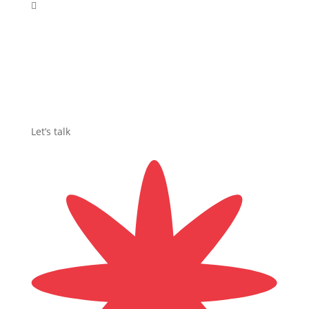

Let’s talk