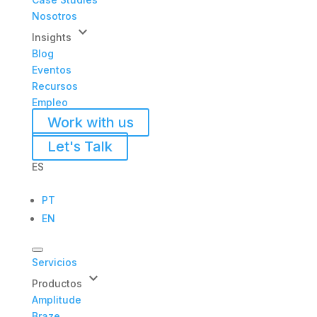
Nosotros
keyboard_arrow_down
Insights
Blog
Eventos
Recursos
Empleo
Work with us
Let's Talk
ES
PT
EN
Servicios
keyboard_arrow_down
Productos
Amplitude
Braze